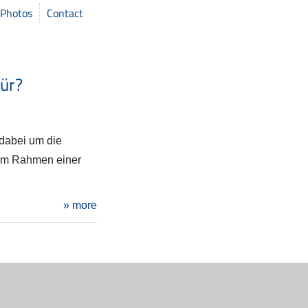
Photos
Contact
tür?
 dabei um die
r im Rahmen einer
» more