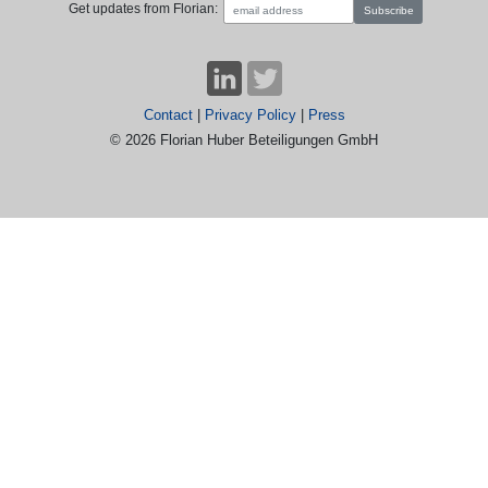
Get updates from Florian:
Contact
|
Privacy Policy
|
Press
© 2026 Florian Huber Beteiligungen GmbH